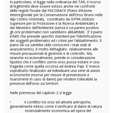
In particolare, si legge nella ordinanza del TAR, il ricorso
di legittimità deve essere esteso anche nei confronti
delle regole fissate dal PACOBACE (Piano d’Azione
Interregionale per la Conservazione dell’Orso Bruno nelle
Alpi Centro-Orientali), coordinato da ISPRA (Istituto
Superiore per la Protezione e la Ricerca Ambientale) e
dal Ministero dell’Ambiente (senza il cui parere positivo
gli orsi problematici non sarebbero abbattibili) . E’ il piano
infatti che prevede specifici standard per l’identificazione
dei soggetti problematici ed i criteri per l’abbattimento. Il
piano (di cui sarebbe utile conoscere i reali stati di
avanzamento), è molto dettagliato relativamente alle
misure precauzionali di gestione e di controllo. Ma,
neanche eccezionalmente, prende in considerazione
l’ipotesi che il conflitto uomo-orso possa esitare in una
tragedia come quella occorsa ad Andrea Papi. E’ invece
soprattutto finalizzato ad individuare una serie di azioni
economiche (risorse per misure di prevenzione e
risarcimenti in caso di danni) per rendere tollerabile la
presenza dell’orso sui territori.
Nelle premesse del capitolo 2 si legge:
• Il conflitto tra orso ed attività antropiche,
generalmente inteso come il verificarsi di danni di natura
essenzialmente economica ad opera del