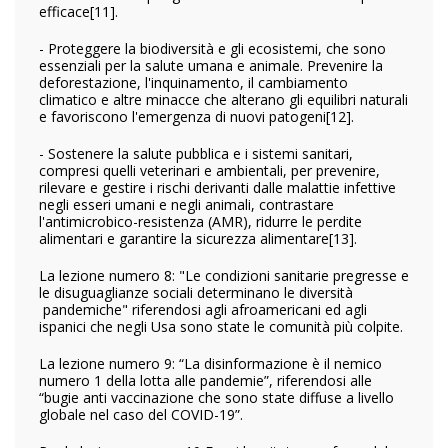
efficace
[11].
- Proteggere la biodiversità e gli ecosistemi, che sono
essenziali per la salute umana e animale. Prevenire la
deforestazione, l'inquinamento, il cambiamento
climatico e altre minacce che alterano gli equilibri naturali
e favoriscono l'emergenza di nuovi patogeni
[12].
- Sostenere la salute pubblica e i sistemi sanitari,
compresi quelli veterinari e ambientali, per prevenire,
rilevare e gestire i rischi derivanti dalle malattie infettive
negli esseri umani e negli animali, contrastare
l'antimicrobico-resistenza (AMR), ridurre le perdite
alimentari e garantire la sicurezza alimentare
[13].
La lezione numero 8: "Le condizioni sanitarie pregresse e
le disuguaglianze sociali determinano le diversità
pandemiche" riferendosi agli afroamericani ed agli
ispanici che negli Usa sono state le comunità più colpite.
La lezione numero 9: “La disinformazione è il nemico
numero 1 della lotta alle pandemie”, riferendosi alle
“bugie anti vaccinazione che sono state diffuse a livello
globale nel caso del COVID-19”.