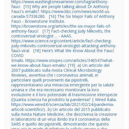
https://www.washingtonexaminer.com/tag/anthony-
fauci
[15] Why are people talking about Dr Anthony
Fauci's emails?. https://www.bbc.com/news/world-us-
canada-57336280.
[16] The Six Major Fails of Anthony
Fauci - Brownstone Institute.
https://brownstone.org/articles/the-six-major-fails-of-
anthony-fauci/.
[17] Fact-checking Judy Mikovits, the
controversial virologist ... - AAAS.
https://www.science.org/content/article/fact-checking-
judy-mikovits-controversial-virologist-attacking-anthony-
fauci-viral.
[18] Here’s What We Know About the Fauci
COVID
Emails.
https://www.snopes.com/articles/346547/what-
we-know-about-fauci-emails/
.
[19] a) Un articolo del
2007 pubblicato sulla rivista Clinical Microbiology
Reviews, avvertiva che i coronavirus animali, in
particolare quelli provenienti dai pipistrelli,
rappresentavano una minaccia emergente per la salute
umana e che era necessario monitorare la loro
evoluzione e il loro potenziale di trasmissione interspecie
(Quanta scienza ha prodotto la pandemia? | Wired Italia.
https://www.wired.it/scienza/lab/2021/02/24/pandemia-
articoli-scientifici/).
.b) Un articolo del 2015 pubblicato
sulla rivista Nature Medicine, che descriveva la creazione
in laboratorio di un virus ibrido tra il coronavirus della
SARS e quello dei pipistrelli, dimostrando che questo
virus era in grado di infettare le cellule umane e che