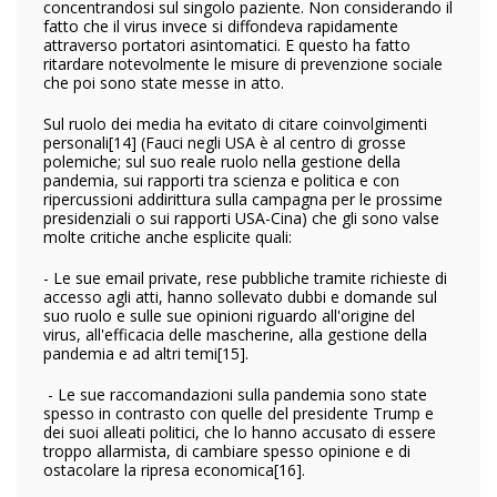
concentrandosi sul singolo paziente. Non considerando il
fatto che il virus invece si diffondeva rapidamente
attraverso portatori asintomatici. E questo ha fatto
ritardare notevolmente le misure di prevenzione sociale
che poi sono state messe in atto.
Sul ruolo dei media ha evitato di citare coinvolgimenti
personali
[14] (Fauci negli USA è al centro di grosse
polemiche; sul suo reale ruolo nella gestione della
pandemia, sui rapporti tra scienza e politica e con
ripercussioni addirittura sulla campagna per le prossime
presidenziali o sui rapporti USA-Cina) che gli sono valse
molte critiche anche esplicite quali:
- Le sue email private, rese pubbliche tramite richieste di
accesso agli atti, hanno sollevato dubbi e domande sul
suo ruolo e sulle sue opinioni riguardo all'origine del
virus, all'efficacia delle mascherine, alla gestione della
pandemia e ad altri temi
[15].
- Le sue raccomandazioni sulla pandemia sono state
spesso in contrasto con quelle del presidente Trump e
dei suoi alleati politici, che lo hanno accusato di essere
troppo allarmista, di cambiare spesso opinione e di
ostacolare la ripresa economica
[16].