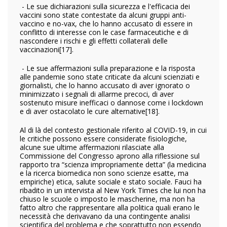
- Le sue dichiarazioni sulla sicurezza e l'efficacia dei
vaccini sono state contestate da alcuni gruppi anti-
vaccino e no-vax, che lo hanno accusato di essere in
conflitto di interesse con le case farmaceutiche e di
nascondere i rischi e gli effetti collaterali delle
vaccinazioni
[17].
- Le sue affermazioni sulla preparazione e la risposta
alle pandemie sono state criticate da alcuni scienziati e
giornalisti, che lo hanno accusato di aver ignorato o
minimizzato i segnali di allarme precoci, di aver
sostenuto misure inefficaci o dannose come i lockdown
e di aver ostacolato le cure alternative
[18].
Al di là del contesto gestionale riferito al COVID-19, in cui
le critiche possono essere considerate fisiologiche,
alcune sue ultime affermazioni rilasciate alla
Commissione del Congresso aprono alla riflessione sul
rapporto tra “scienza impropriamente detta” (la medicina
e la ricerca biomedica non sono scienze esatte, ma
empiriche) etica, salute sociale e stato sociale. Fauci ha
ribadito in un intervista al New York Times che lui non ha
chiuso le scuole o imposto le mascherine, ma non ha
fatto altro che rappresentare alla politica quali erano le
necessità che derivavano da una contingente analisi
scientifica del problema e che soprattutto non essendo