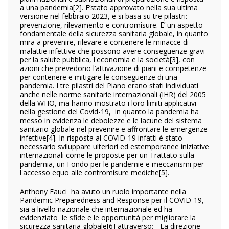
a una pandemia
[2]. E’stato approvato nella sua ultima
versione nel febbraio 2023, e si basa su tre pilastri:
prevenzione, rilevamento e contromisure. E’ un aspetto
fondamentale della sicurezza sanitaria globale, in quanto
mira a prevenire, rilevare e contenere le minacce di
malattie infettive che possono avere conseguenze gravi
per la salute pubblica, l'economia e la società
[3], con
azioni che prevedono l’attivazione di piani e competenze
per contenere e mitigare le conseguenze di una
pandemia. I tre pilastri del Piano erano stati individuati
anche nelle norme sanitarie internazionali (IHR) del 2005
della WHO, ma hanno mostrato i loro limiti applicativi
nella gestione del Covid-19, in quanto la pandemia ha
messo in evidenza le debolezze e le lacune del sistema
sanitario globale nel prevenire e affrontare le emergenze
infettive
[4]. In risposta al COVID-19 infatti è stato
necessario sviluppare ulteriori ed estemporanee iniziative
internazionali come le proposte per un Trattato sulla
pandemia, un Fondo per le pandemie e meccanismi per
l'accesso equo alle contromisure mediche
[5].
Anthony Fauci ha avuto un ruolo importante nella
Pandemic Preparedness and Response per il COVID-19,
sia a livello nazionale che internazionale ed ha
evidenziato le sfide e le opportunità per migliorare la
sicurezza sanitaria globale
[6] attraverso:
- La direzione