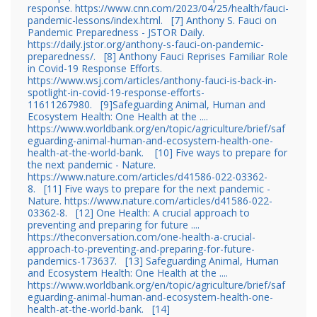
response. https://www.cnn.com/2023/04/25/health/fauci-
pandemic-lessons/index.html.
[7] Anthony S. Fauci on
Pandemic Preparedness - JSTOR Daily.
https://daily.jstor.org/anthony-s-fauci-on-pandemic-
preparedness/.
[8] Anthony Fauci Reprises Familiar Role
in Covid-19 Response Efforts.
https://www.wsj.com/articles/anthony-fauci-is-back-in-
spotlight-in-covid-19-response-efforts-
11611267980.
[9]Safeguarding Animal, Human and
Ecosystem Health: One Health at the ....
https://www.worldbank.org/en/topic/agriculture/brief/saf
eguarding-animal-human-and-ecosystem-health-one-
health-at-the-world-bank.
[10] Five ways to prepare for
the next pandemic - Nature.
https://www.nature.com/articles/d41586-022-03362-
8.
[11] Five ways to prepare for the next pandemic -
Nature. https://www.nature.com/articles/d41586-022-
03362-8.
[12] One Health: A crucial approach to
preventing and preparing for future ....
https://theconversation.com/one-health-a-crucial-
approach-to-preventing-and-preparing-for-future-
pandemics-173637.
[13] Safeguarding Animal, Human
and Ecosystem Health: One Health at the ....
https://www.worldbank.org/en/topic/agriculture/brief/saf
eguarding-animal-human-and-ecosystem-health-one-
health-at-the-world-bank.
[14]