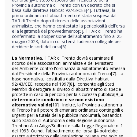
Provincia autonoma di Trento con un decreto che si
basa sulla direttiva Habitat 92/43/CEE
[4]. Tuttavia, la
prima ordinanza di abbattimento è stata sospesa dal
TAR di Trento dopo il ricorso delle associazioni
animaliste, che hanno contestato la pericolosità dell'orsa
e la legittimità del provvedimento
[5]. Il TAR di Trento ha
confermato la sospensione dell'abbattimento fino al 25
maggio 2023, data in cui si terrà l'udienza collegiale per
decidere le sorti dell'orsa
[6].
La Normativa.
Il TAR di Trento dovrà esaminare il
ricorso delle associazioni animaliste e del Ministero
dell'Ambiente contro l'ordinanza di abbattimento emessa
dal Presidente della Provincia autonoma di Trento
[7]. La
base normativa, costituita dalla Direttiva Habitat
92/43/CEE, recepita nel 1997
[8], consente agli Stati
Membri di derogare al divieto di abbattimento di specie
protette in caso di pericolo per la sicurezza pubblica
[9],
a
determinate condizioni e se non esistono
alternative valide
[10]. Inoltre, la Provincia autonoma
di Trento ha il potere di emanare ordinanze contingibili e
urgenti per la tutela della pubblica incolumità, basandosi
sullo Statuto di Autonomia della Regione autonoma
Trentino Alto Adige/Südtirol e sulla Legge Regionale n. 1
del 1993. Quindi, l'abbattimento dell'orsa JJ4 potrebbe
essere autorizzato dalla legislazione italiana, ma solo se