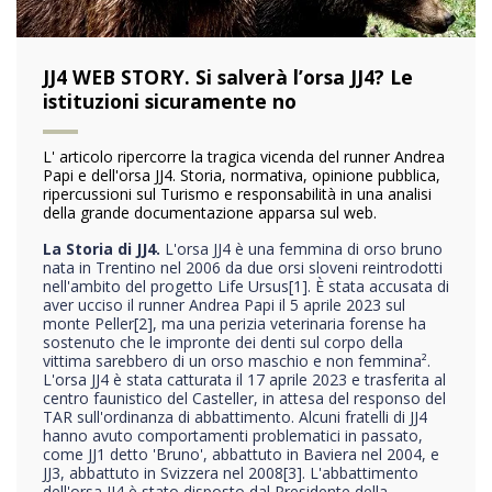
JJ4 WEB STORY. Si salverà l’orsa JJ4? Le
istituzioni sicuramente no
L' articolo ripercorre la tragica vicenda del runner Andrea
Papi e dell'orsa JJ4. Storia, normativa, opinione pubblica,
ripercussioni sul Turismo e responsabilità in una analisi
della grande documentazione apparsa sul web.
La Storia di JJ4.
L'orsa JJ4 è una femmina di orso bruno
nata in Trentino nel 2006 da due orsi sloveni reintrodotti
nell'ambito del progetto Life Ursus
[1]. È stata accusata di
aver ucciso il runner Andrea Papi il 5 aprile 2023 sul
monte Peller
[2], ma una perizia veterinaria forense ha
sostenuto che le impronte dei denti sul corpo della
vittima sarebbero di un orso maschio e non femmina².
L'orsa JJ4 è stata catturata il 17 aprile 2023 e trasferita al
centro faunistico del Casteller, in attesa del responso del
TAR sull'ordinanza di abbattimento. Alcuni fratelli di JJ4
hanno avuto comportamenti problematici in passato,
come JJ1 detto 'Bruno', abbattuto in Baviera nel 2004, e
JJ3, abbattuto in Svizzera nel 2008
[3].
L'abbattimento
dell'orsa JJ4 è stato disposto dal Presidente della