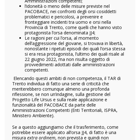
Amministrazioni competenti;
l’idoneità o meno delle misure previste nel
PACOBACE, nei confronti degli orsi cosiddetti
problematici e pericolosi, a prevenire e
fronteggiare incidenti tra uomo e orsi nella
Provincia di Trento, come quelli che hanno visto
protagonista l’orsa denominata JJ4;
Le ragioni per cui l’orsa, al momento
dell’aggressione del giovane, si trovava in libertà,
nonostante i ripetuti episodi dei quali l’orsa stessa
si era resa protagonista, l’ultimo dei quali risale al
22 giugno 2022, ma non risulta oggetto di
provvedimenti adottati dalle amministrazioni
competenti.
Elencando questi ambiti di non competenza, il TAR di
Trento individua di fatto una serie di criticità che
meriterebbero comunque almeno una profonda
riflessione, se non un’indagine, sulla gestione del
Progetto Life Ursus e sulla reale applicazione e
funzionalità del PACOBACE da parte delle
Amministrazioni Competenti (Enti Territoriali, ISPRA,
Ministero Ambiente).
Se a questo aggiungiamo che il trasferimento, come
potrebbe essere applicato all’orsa JJ4, di fatto è una
misura
extra ordinem
, non prevista e quindi non