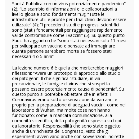
Sanità Pubblica con un virus potenzialmente pandemico”
(2); “Lo scambio di informazioni e le collaborazioni a
livello globale sono fondamentali”(3); “Tutte le
infrastrutture utili e pronte per i trial clinici devono essere
utilizzate” (4); “I precedenti studi e progressi scientifici
sono (stati) fondamentali per raggiungere rapidamente
valide contromisure come i vaccini” (5). Su questo punto
Fauci ha aggiunto che “sono stati necessari solo 11 mesi
per sviluppare un vaccino e pensate ad immaginare
quante persone sarebbero morte se fossero stati
necessari 4 o 5 anni”.
La lezione numero 6 è quella che meriterebbe maggiori
riflessioni: “Avere un prototipo di approccio allo studio
dei patogeni”. Il che significa “studiare, in via
precauzionale, le famiglie di virus che si sospetta
possano essere potenzialmente causa di pandemia”. Su
questo punto si potrebbe obiettare che in effetti i
Coronavirus erano sotto osservazione da vari anni e
proprio per la preparazione di adeguati vaccini, come nel
laboratorio di Wuhan, ma molte cose non hanno
funzionato; come la mancata comunicazione, alla
comunità scientifica, della patogenità espressa su topi
da laboratorio. Responsabilità che sono state oggetto
anche di un’inchiesta del Congresso, visto che gli
esperimenti avvenivano anche con sovvenzioni indirette