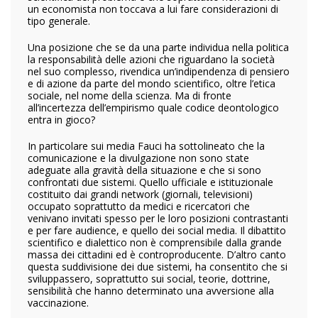
un economista non toccava a lui fare considerazioni di
tipo generale.
Una posizione che se da una parte individua nella politica
la responsabilità delle azioni che riguardano la società
nel suo complesso, rivendica un’indipendenza di pensiero
e di azione da parte del mondo scientifico, oltre l’etica
sociale, nel nome della scienza. Ma di fronte
all’incertezza dell’empirismo quale codice deontologico
entra in gioco?
In particolare sui media Fauci ha sottolineato che la
comunicazione e la divulgazione non sono state
adeguate alla gravità della situazione e che si sono
confrontati due sistemi. Quello ufficiale e istituzionale
costituito dai grandi network (giornali, televisioni)
occupato soprattutto da medici e ricercatori che
venivano invitati spesso per le loro posizioni contrastanti
e per fare audience, e quello dei social media. Il dibattito
scientifico e dialettico non è comprensibile dalla grande
massa dei cittadini ed è controproducente. D’altro canto
questa suddivisione dei due sistemi, ha consentito che si
sviluppassero, soprattutto sui social, teorie, dottrine,
sensibilità che hanno determinato una avversione alla
vaccinazione.