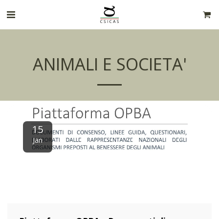
ANIMALI E SOCIETA'
15
Jan