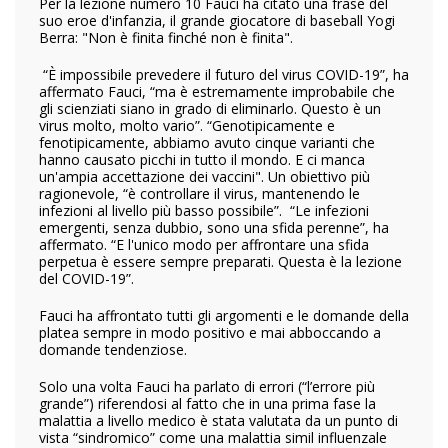
Per la lezione numero 10 Fauci ha citato una frase del
suo eroe d'infanzia, il grande giocatore di baseball Yogi
Berra: "Non è finita finché non è finita".
“È impossibile prevedere il futuro del virus COVID-19”, ha
affermato Fauci, “ma è estremamente improbabile che
gli scienziati siano in grado di eliminarlo. Questo è un
virus molto, molto vario”. “Genotipicamente e
fenotipicamente, abbiamo avuto cinque varianti che
hanno causato picchi in tutto il mondo. E ci manca
un'ampia accettazione dei vaccini". Un obiettivo più
ragionevole, “è controllare il virus, mantenendo le
infezioni al livello più basso possibile”. “Le infezioni
emergenti, senza dubbio, sono una sfida perenne”, ha
affermato. “E l'unico modo per affrontare una sfida
perpetua è essere sempre preparati. Questa è la lezione
del COVID-19”.
Fauci ha affrontato tutti gli argomenti e le domande della
platea sempre in modo positivo e mai abboccando a
domande tendenziose.
Solo una volta Fauci ha parlato di errori (“l’errore più
grande”) riferendosi al fatto che in una prima fase la
malattia a livello medico è stata valutata da un punto di
vista “sindromico” come una malattia simil influenzale