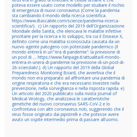
poteva essere usato come modello per studiare il rischio
di emergenza di nuovi coronavirus (Come la pandemia
sta cambiando il mondo della ricerca scientifica.
https://www.iltascabile.com/scienze/pandemia-ricerca-
scientifica/). c) Un rapporto del 2019 dell'Organizzazione
Mondiale della Sanità, che elencava le malattie infettive
prioritarie per la ricerca e lo sviluppo, tra cui il Disease X,
definito come una malattia sconosciuta causata da un
nuovo agente patogeno con potenziale pandemico (Il
mondo entrerà in un'”era di pandemie”: la previsione di
un pool di .... https://www.fanpage.it/attualita/il-mondo-
entrera-in-unera-di-pandemie-la-previsione-di-un-pool-di-
26-scienziati/.). d) Un rapporto del 2019 della Global
Preparedness Monitoring Board, che avvertiva che il
mondo non era preparato ad affrontare una pandemia di
origine respiratoria e che era necessario investire nella
prevenzione, nella sorveglianza e nella risposta rapida. e)
Un articolo del 2020 pubblicato sulla rivista Journal of
Medical Virology, che analizzava le caratteristiche
genetiche del nuovo coronavirus SARS-CoV-2 e lo
confrontava con altri coronavirus noti, suggerendo che il
virus fosse originato dai pipistrelli e che potesse avere
avuto un ospite intermedio prima di passare all'uomo.