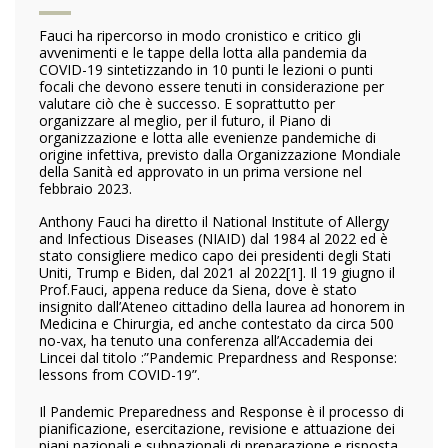
Fauci ha ripercorso in modo cronistico e critico gli
avvenimenti e le tappe della lotta alla pandemia da
COVID-19 sintetizzando in 10 punti le lezioni o punti
focali che devono essere tenuti in considerazione per
valutare ciò che è successo. E soprattutto per
organizzare al meglio, per il futuro, il Piano di
organizzazione e lotta alle evenienze pandemiche di
origine infettiva, previsto dalla Organizzazione Mondiale
della Sanità ed approvato in un prima versione nel
febbraio 2023.
Anthony Fauci ha diretto il National Institute of Allergy
and Infectious Diseases (NIAID) dal 1984 al 2022 ed è
stato consigliere medico capo dei presidenti degli Stati
Uniti, Trump e Biden, dal 2021 al 2022
[1]. Il 19 giugno il
Prof.Fauci, appena reduce da Siena, dove è stato
insignito dall’Ateneo cittadino della laurea ad honorem in
Medicina e Chirurgia, ed anche contestato da circa 500
no-vax, ha tenuto una conferenza all’Accademia dei
Lincei dal titolo :”Pandemic Prepardness and Response:
lessons from COVID-19”.
Il Pandemic Preparedness and Response è il processo di
pianificazione, esercitazione, revisione e attuazione dei
piani nazionali e subnazionali di preparazione e risposta