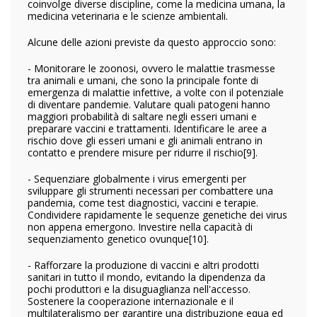
coinvolge diverse discipline, come la medicina umana, la
medicina veterinaria e le scienze ambientali.
Alcune delle azioni previste da questo approccio sono:
- Monitorare le zoonosi, ovvero le malattie trasmesse
tra animali e umani, che sono la principale fonte di
emergenza di malattie infettive, a volte con il potenziale
di diventare pandemie. Valutare quali patogeni hanno
maggiori probabilità di saltare negli esseri umani e
preparare vaccini e trattamenti. Identificare le aree a
rischio dove gli esseri umani e gli animali entrano in
contatto e prendere misure per ridurre il rischio
[9].
- Sequenziare globalmente i virus emergenti per
sviluppare gli strumenti necessari per combattere una
pandemia, come test diagnostici, vaccini e terapie.
Condividere rapidamente le sequenze genetiche dei virus
non appena emergono. Investire nella capacità di
sequenziamento genetico ovunque
[10].
- Rafforzare la produzione di vaccini e altri prodotti
sanitari in tutto il mondo, evitando la dipendenza da
pochi produttori e la disuguaglianza nell'accesso.
Sostenere la cooperazione internazionale e il
multilateralismo per garantire una distribuzione equa ed