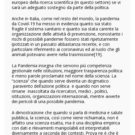
europeo della ricerca scientifica (in questo settore) se vi
sarà un adeguato sostegno da parte della politica.
Anche in Italia, come nel resto del mondo, la pandemia
da Covid-19 ha messo in evidenza quanto sia stato
fragile il sistema sanitario e quanto sia stata carente la
organizzazione delle attività di prevenzione, nonostante i
rischi di possibili pandemie fossero stati ripetutamente
ipotizzati in un passato abbastanza recente, e con
particolare riferimento ai coronavirus ed al ruolo che gli
animali potevano avere nella trasmissione
[19].
La Pandemia insegna che servono più competenza
gestionale nelle istituzioni, maggiore trasparenza politica
e meno parole proclamate nel nome della scienza. La
“scienza” che quando serve diventa un dogmatico
paravento dell’azione politica e quando non serve
rimane inascoltata da ricercatori, medici , politici,
istituzioni, organizzazioni internazionali, mentre avverte
dei pericoli di una possibile pandemia.
A dimostrazione che quando si parla di medicina e salute
pubblica, la scienza, così come viene richiamata, non è
affatto una scienza esatta, ma è una disciplina empirica
con dati e rilevamenti manipolabili ed interpretabili
diversamente a seconda dei contesti. Prova ne è che è