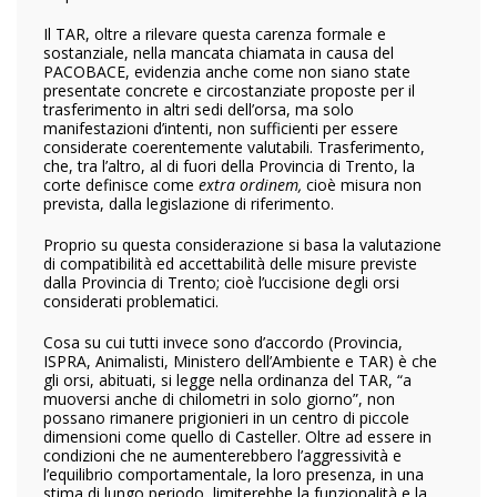
Il TAR, oltre a rilevare questa carenza formale e
sostanziale, nella mancata chiamata in causa del
PACOBACE, evidenzia anche come non siano state
presentate concrete e circostanziate proposte per il
trasferimento in altri sedi dell’orsa, ma solo
manifestazioni d’intenti, non sufficienti per essere
considerate coerentemente valutabili. Trasferimento,
che, tra l’altro, al di fuori della Provincia di Trento, la
corte definisce come
extra ordinem,
cioè misura non
prevista, dalla legislazione di riferimento.
Proprio su questa considerazione si basa la valutazione
di compatibilità ed accettabilità delle misure previste
dalla Provincia di Trento; cioè l’uccisione degli orsi
considerati problematici.
Cosa su cui tutti invece sono d’accordo (Provincia,
ISPRA, Animalisti, Ministero dell’Ambiente e TAR) è che
gli orsi, abituati, si legge nella ordinanza del TAR, “a
muoversi anche di chilometri in solo giorno”, non
possano rimanere prigionieri in un centro di piccole
dimensioni come quello di Casteller. Oltre ad essere in
condizioni che ne aumenterebbero l’aggressività e
l’equilibrio comportamentale, la loro presenza, in una
stima di lungo periodo, limiterebbe la funzionalità e la