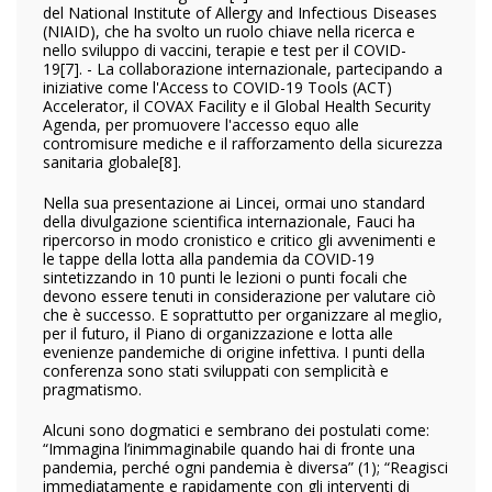
del National Institute of Allergy and Infectious Diseases
(NIAID), che ha svolto un ruolo chiave nella ricerca e
nello sviluppo di vaccini, terapie e test per il COVID-
19
[7].
- La collaborazione internazionale, partecipando a
iniziative come l'Access to COVID-19 Tools (ACT)
Accelerator, il COVAX Facility e il Global Health Security
Agenda, per promuovere l'accesso equo alle
contromisure mediche e il rafforzamento della sicurezza
sanitaria globale
[8].
Nella sua presentazione ai Lincei, ormai uno standard
della divulgazione scientifica internazionale, Fauci ha
ripercorso in modo cronistico e critico gli avvenimenti e
le tappe della lotta alla pandemia da COVID-19
sintetizzando in 10 punti le lezioni o punti focali che
devono essere tenuti in considerazione per valutare ciò
che è successo. E soprattutto per organizzare al meglio,
per il futuro, il Piano di organizzazione e lotta alle
evenienze pandemiche di origine infettiva. I punti della
conferenza sono stati sviluppati con semplicità e
pragmatismo.
Alcuni sono dogmatici e sembrano dei postulati come:
“Immagina l’inimmaginabile quando hai di fronte una
pandemia, perché ogni pandemia è diversa” (1); “Reagisci
immediatamente e rapidamente con gli interventi di