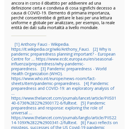
ancora in corso il dibattito per addivenire ad una
definizione certa e condivisa di cosa significhi decesso a
causa di COVID-19. Elemento di primaria importanza,
perché consentirebbe di gettare le basi per una lettura
uniforme e globale per analizzare, per esempio, la reale
entità dei dati sulla mortalità a livello mondiale.
[1] Anthony Fauci - Wikipedia.
https://it.wikipedia.org/wiki/Anthony_Fauci.
[2] Why is
pandemic preparedness planning important? - European
Centre for .... https://www.ecdc.europa.eu/en/seasonal-
influenza/preparedness/why-pandemic-
preparedness.
[3] Pandemic preparedness - World
Health Organization (WHO).
https://www.who.int/europe/news-room/fact-
sheets/item/pandemic-preparedness.
[4] Pandemic
preparedness and COVID-19: an exploratory analysis of
....
https://www.thelancet.com/journals/lancet/article/PIIS01
40-6736%2822%2900172-6/fulltext.
[5] Pandemic
preparedness and response: exploring the role of
universal ....
https://www.thelancet.com/journals/langlo/article/PIIS22
14-109X%2822%2900341-2/fulltext.
[6] Fauci reflects on
missteps, successes of the US Covid-19 pandemic