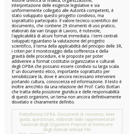
visione univoca di finalità, organizzazione,
interpretazione delle esigenze legislative e sia
uniformemente collegato alle Autorità competenti, è
stato sviluppato questo progetto condiviso, ma
soprattutto partecipato. Il valore tecnico-scientifico del
documento, che contiene 29 strumenti di uso pratico,
elaborati dai vari Gruppi di Lavoro, è notevole,
l'applicabilità di alcuni format immediata. I temi centrali
sviluppati riguardano la valutazione del progetto
scientifico, il tema della applicabilità del principio delle 3R,
i criteri per il monitoraggio della sofferenza e della
gravità delle procedure, e le proposte per poter
addivenire a format costitutivi organizzativi e culturali
degli OPBA che possano essere condivisi su larga scala.
E’ un documento etico, importante soprattutto per
sensibilizzare là, dove è ancora necessario intervenire
portando cultura, conoscenza ed informazione. Il testo è
inoltre arricchito da una relazione del Prof. Carlo Bottari
che tratta della posizione giuridica e delle responsabilità
di questi organismi, un tema non ancora definitivamente
disvelato e chiaramente definito.
Piattaforma OPBA. Documenti di consenso, linee
guida, questionari, elaborati dalle rappresentanze
nazionali degli Organismi Preposti al Benessere
degli Animali wnload File